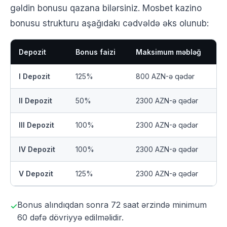
gəldin bonusu qazana bilərsiniz. Mosbet kazino
bonusu strukturu aşağıdakı cədvəldə əks olunub:
Depozit
Bonus faizi
Maksimum məbləğ
I Depozit
125%
800 AZN-ə qədər
II Depozit
50%
2300 AZN-ə qədər
III Depozit
100%
2300 AZN-ə qədər
IV Depozit
100%
2300 AZN-ə qədər
V Depozit
125%
2300 AZN-ə qədər
Bonus alındıqdan sonra 72 saat ərzində minimum
60 dəfə dövriyyə edilməlidir.