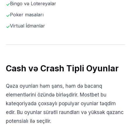
Bingo və Lotereyalar
Poker masaları
Virtual İdmanlar
Cash və Crash Tipli Oyunlar
Qəza oyunları həm şans, həm də bacarıq
elementlərini özündə birləşdirir. Mostbet bu
kateqoriyada çoxsaylı populyar oyunlar təqdim
edir. Bu oyunlar sürətli raundları və yüksək qazanc
potensialı ilə seçilir.