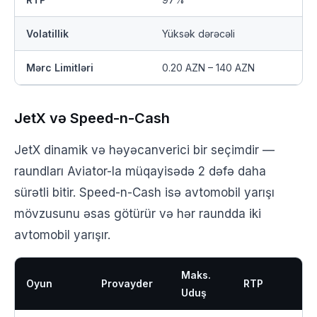
Volatillik
Yüksək dərəcəli
Mərc Limitləri
0.20 AZN – 140 AZN
JetX və Speed-n-Cash
JetX dinamik və həyəcanverici bir seçimdir —
raundları Aviator-la müqayisədə 2 dəfə daha
sürətli bitir. Speed-n-Cash isə avtomobil yarışı
mövzusunu əsas götürür və hər raundda iki
avtomobil yarışır.
Maks.
Oyun
Provayder
RTP
Uduş