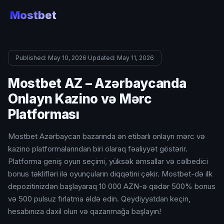
Mostbet
Published: May 10, 2026
·
Updated: May 11, 2026
Mostbet AZ – Azərbaycanda
Onlayn Kazino və Mərc
Platforması
Mostbet Azərbaycan bazarında ən etibarlı onlayn mərc və
kazino platformalarından biri olaraq fəaliyyət göstərir.
Platforma geniş oyun seçimi, yüksək əmsallar və cəlbedici
bonus təklifləri ilə oyunçuların diqqətini çəkir. Mostbet-də ilk
depozitinizdən başlayaraq 10 000 AZN-ə qədər 500% bonus
və 500 pulsuz fırlatma əldə edin. Qeydiyyatdan keçin,
hesabınıza daxil olun və qazanmağa başlayın!