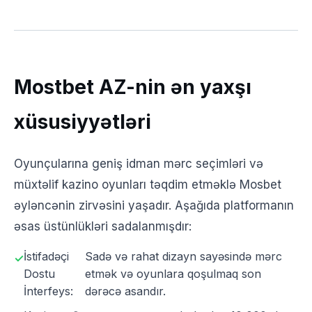
Mostbet AZ-nin ən yaxşı
xüsusiyyətləri
Oyunçularına geniş idman mərc seçimləri və
müxtəlif kazino oyunları təqdim etməklə Mosbet
əyləncənin zirvəsini yaşadır. Aşağıda platformanın
əsas üstünlükləri sadalanmışdır:
İstifadəçi
Sadə və rahat dizayn sayəsində mərc
Dostu
etmək və oyunlara qoşulmaq son
İnterfeys:
dərəcə asandır.