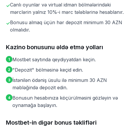
Canlı oyunlar və virtual idman bölmələrindəki
mərclərin yalnız 10%-i mərc tələblərinə hesablanır.
Bonusu almaq üçün hər depozit minimum 30 AZN
olmalıdır.
Kazino bonusunu əldə etmə yolları
Mostbet saytında qeydiyyatdan keçin.
"Depozit" bölməsinə keçid edin.
İstənilən ödəniş üsulu ilə minimum 30 AZN
məbləğində depozit edin.
Bonusun hesabınıza köçürülməsini gözləyin və
oynamağa başlayın.
Mostbet-in digər bonus təklifləri