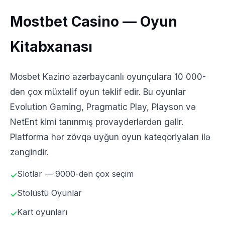
Mostbet Casino — Oyun
Kitabxanası
Mosbet Kazino azərbaycanlı oyunçulara 10 000-
dən çox müxtəlif oyun təklif edir. Bu oyunlar
Evolution Gaming, Pragmatic Play, Playson və
NetEnt kimi tanınmış provayderlərdən gəlir.
Platforma hər zövqə uyğun oyun kateqoriyaları ilə
zəngindir.
Slotlar — 9000-dən çox seçim
Stolüstü Oyunlar
Kart oyunları